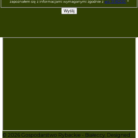
zapoznałem się z informacjami wymaganymi zgodnie z
art. 13 RODO.
*
Wyślij
© 2026 Gospodarstwo Rybackie - Białeccy. Designed