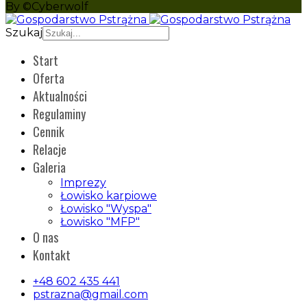
By ©Cyberwolf
Szukaj
Start
Oferta
Aktualności
Regulaminy
Cennik
Relacje
Galeria
Imprezy
Łowisko karpiowe
Łowisko "Wyspa"
Łowisko "MFP"
O nas
Kontakt
+48 602 435 441
pstrazna@gmail.com