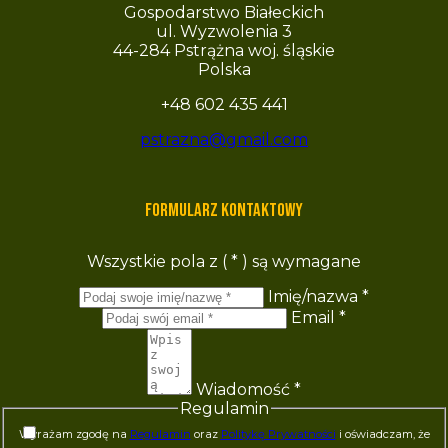
Gospodarstwo Białeckich
ul. Wyzwolenia 3
44-284 Pstrążna woj. śląskie
Polska
+48 602 435 441
pstrazna@gmail.com
Formularz kontaktowy
Wszystkie pola z (
*
) są wymagane
Imię/nazwa
*
Email
*
Wiadomość
*
Regulamin
Wyrażam zgodę na
Regulamin
oraz
Politykę Prywatności
i oświadczam, że