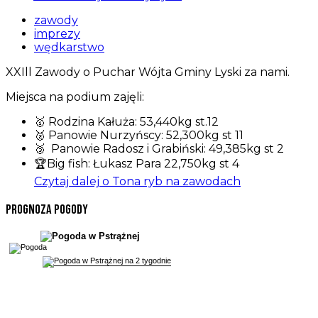
zawody
imprezy
wędkarstwo
XXIll Zawody o Puchar Wójta Gminy Lyski za nami.
Miejsca na podium zajęli:
🥇 Rodzina Kałuża: 53,440kg st.12
🥈 Panowie Nurzyńscy: 52,300kg st 11
🥉 Panowie Radosz i Grabiński: 49,385kg st 2
🏆Big fish: Łukasz Para 22,750kg st 4
Czytaj dalej o Tona ryb na zawodach
Prognoza pogody