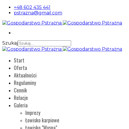
+48 602 435 441
pstrazna@gmail.com
Szukaj
Start
Oferta
Aktualności
Regulaminy
Cennik
Relacje
Galeria
Imprezy
Łowisko karpiowe
Łowisko "Wyspa"